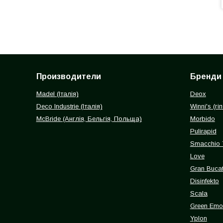
Производители
Бренди
Madel (Італія)
Deox
Deco Industrie (Італія)
Winni's (г
McBride (Англія, Бельгія, Польща)
Morbido
Pulirapid
Smacchio 
Love
Gran Buca
Disinfekto
Scala
Green Emot
Yplon