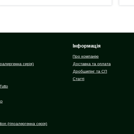
Інформація
Про компанію
іпоалергенна серія)
Доставка та оплата
Дробшипінг та СП
Статті
Tutto
to
ion (гіпоалергенна серія)