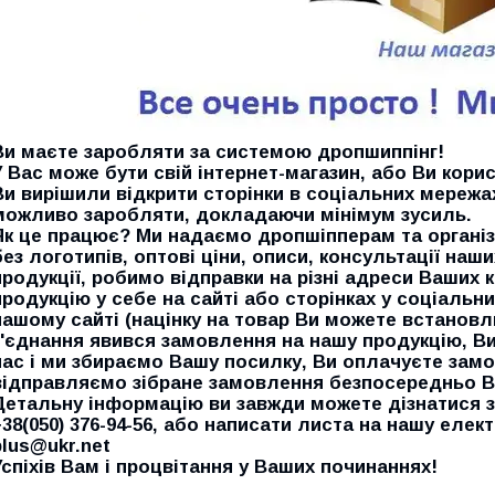
Ви маєте заробляти за системою дропшиппінг!
У Вас може бути свій інтернет-магазин, або Ви кор
Ви вирішили відкрити сторінки в соціальних мережах
можливо заробляти, докладаючи мінімум зусиль.
Як це працює? Ми надаємо дропшіпперам та організ
без логотипів, оптові ціни, описи, консультації наш
продукції, робимо відправки на різні адреси Ваших 
продукцію у себе на сайті або сторінках у соціальни
нашому сайті (націнку на товар Ви можете встановлю
з'єднання явився замовлення на нашу продукцію, В
нас і ми збираємо Вашу посилку, Ви оплачуєте замо
відправляємо зібране замовлення безпосередньо Ва
Детальну інформацію ви завжди можете дізнатися за
+38(050) 376-94-56, або написати листа на нашу елек
plus@ukr.net
Успіхів Вам і процвітання у Ваших починаннях!