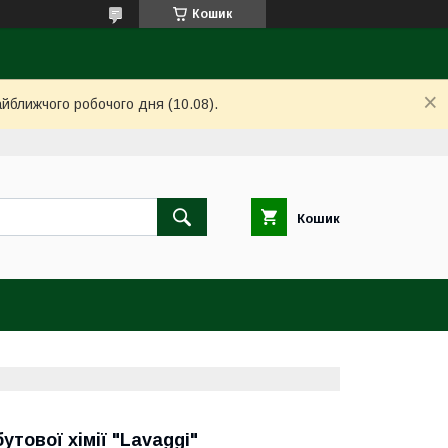
Кошик
айближчого робочого дня (10.08).
Кошик
утової хімії "Lavaggi"