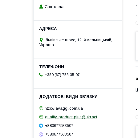
Святослав
Львівське шосе, 12, Хмельницький,
Україна
+380 (67) 753-35-07
о
Ш
http://lavaggi.com.ua
quality-product-plus@ukr.net
+380677533507
+380677533507