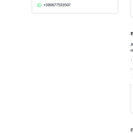
+380677533507
А
н
П