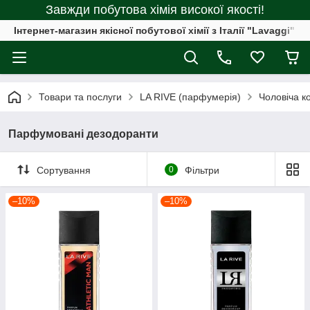
Завжди побутова хімія високої якості!
Інтернет-магазин якісної побутової хімії з Італії "Lavaggi"
Товари та послуги
LA RIVE (парфумерія)
Чоловіча к
Парфумовані дезодоранти
Сортування
0
Фільтри
–10%
–10%