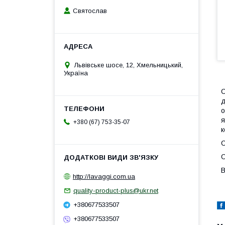
Святослав
Львівське шосе, 12, Хмельницький,
Україна
С
д
о
я
+380 (67) 753-35-07
к
С
О
В
http://lavaggi.com.ua
quality-product-plus@ukr.net
+380677533507
+380677533507