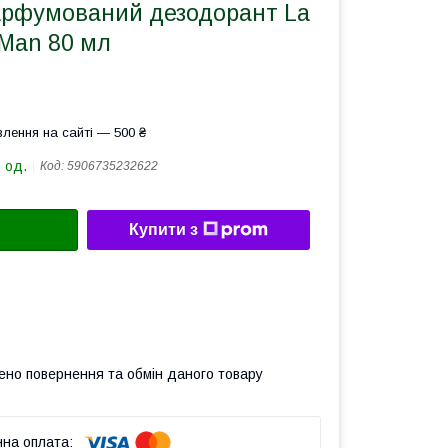
арфумований дезодорант La
 Man 80 мл
лення на сайті — 500 ₴
 од.
Код:
5906735232622
Купити з
ено повернення та обмін даного товару