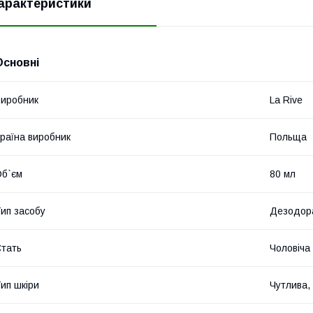
арактеристики
Основні
иробник
La Rive
раїна виробник
Польща
б`єм
80 мл
ип засобу
Дезодор
тать
Чоловіча
ип шкіри
Чутлива,