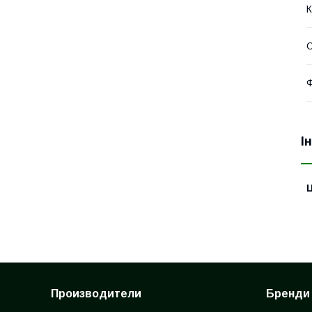
К
О
Ф
І
Ц
Производители
Бренди