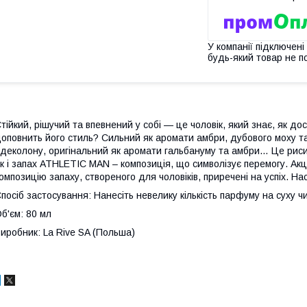
У компанії підключені
будь-який товар не п
тійкий, рішучий та впевнений у собі — це чоловік, який знає, як дос
оповнить його стиль? Сильний як аромати амбри, дубового моху т
деколону, оригінальний як аромати гальбануму та амбри… Це риси, 
к і запах ATHLETIC MAN – композиція, що символізує перемогу. Ак
омпозицію запаху, створеного для чоловіків, приречені на успіх. 
посіб застосування: Нанесіть невелику кількість парфуму на суху 
б'єм: 80 мл
иробник: La Rive SA (Польша)