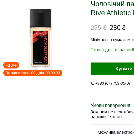
Чоловічий п
Rive Athletic
230 ₴
255 ₴
Мінімальна сума замов
Готово до відправки 6
–10%
Купити
Залишилось
0
0
днів
0
0
0
0
0
0
+380 (67) 753-35-07
Законом не передбач
належної якості