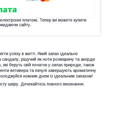
 електронні платежі. Тепер ви можете купити
окидаючи сайту.
ягти успіху в житті. Який запах ідеально
а сандалу, рішучий як ноти розмарину та акорди
які беруть свій початок у силах природи, також
центи ветивера та пачулі завершують ароматичну
Насолоджуйся кожним днем із ідеальним запахом!
чисту шкіру. Дочекайтесь повного висихання.