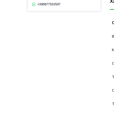
Х
+380677533507
В
К
О
Т
С
Т