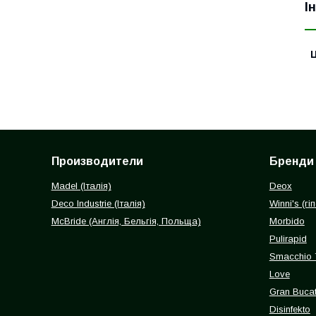
І
Ц
Производители
Бренди
Madel (Італія)
Deox
Deco Industrie (Італія)
Winni's (г
McBride (Англія, Бельгія, Польща)
Morbido
Pulirapid
Smacchio 
Love
Gran Buca
Disinfekto