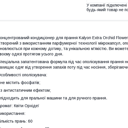
У компанії підключені
будь-який товар не п
онцентрований кондиціонер для прання Kalyon Extra Orchid Flower
творений з використанням парфумерної технології мікрокапсул, оп
новлюється при кожному дотику, та унікальною м'якістю. Ви можете
воєму одязі протягом усього дня.
пеціальна запатентована формула під час ополіскування прання не
ахищає одяг від утворення запахів поту під час носіння, зберігаючи
собливості ополіскувача:
 не містить фосфатів;
 з антистатичним ефектом;
 підходить для пральної машини та для ручного прання.
ромат: Квіти Орхідеї
икористання:
ількість прань: 60