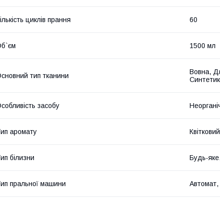
ількість циклів прання
60
б`єм
1500 мл
Вовна, Дл
сновний тип тканини
Синтетик
собливість засобу
Неоргані
ип аромату
Квітковий
ип білизни
Будь-яке
ип пральної машини
Автомат,