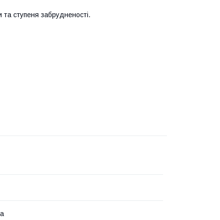
и та ступеня забрудненості.
на