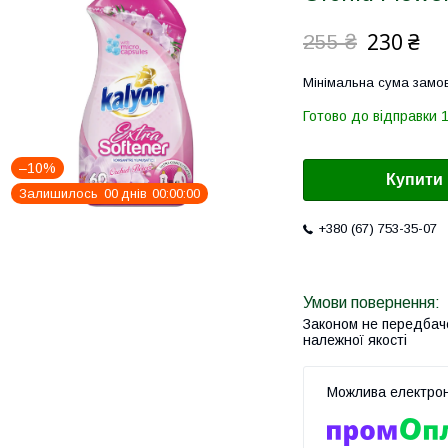
230 ₴
255 ₴
Мінімальна сума замов
Готово до відправки 
–10%
Купити
Залишилось
0
0
днів
0
0
0
0
0
0
+380 (67) 753-35-07
Законом не передбач
належної якості