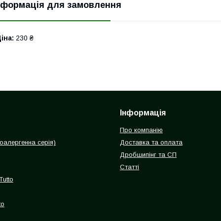
нформація для замовлення
іна:
230 ₴
Інформація
Про компанію
іпоалергенна серія)
Доставка та оплата
Дробшипінг та СП
Статті
Tutto
to