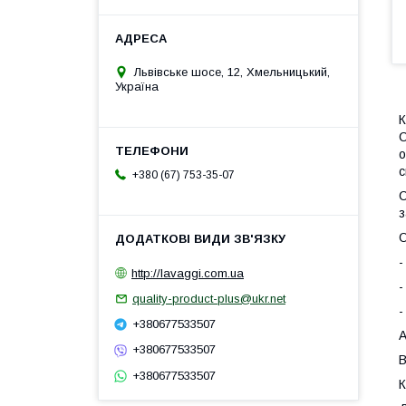
Львівське шосе, 12, Хмельницький,
Україна
К
С
о
с
+380 (67) 753-35-07
С
з
О
-
http://lavaggi.com.ua
-
quality-product-plus@ukr.net
-
+380677533507
А
+380677533507
В
+380677533507
К