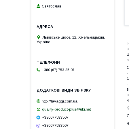
Святослав
Львівське шосе, 12, Хмельницький,
Україна
Г
з
ш
в
С
+380 (67) 753-35-07
-
1
-
в
в
ч
http://lavaggi.com.ua
К
quality-product-plus@ukr.net
О
+380677533507
В
+380677533507