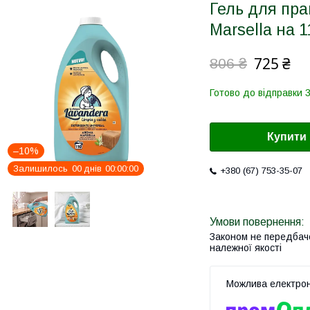
Гель для пра
Marsella на 1
725 ₴
806 ₴
Готово до відправки 
Купити
–10%
Залишилось
0
0
днів
0
0
0
0
0
0
+380 (67) 753-35-07
Законом не передбач
належної якості