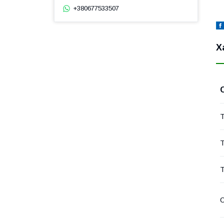
+380677533507
Х
Т
Т
Т
О