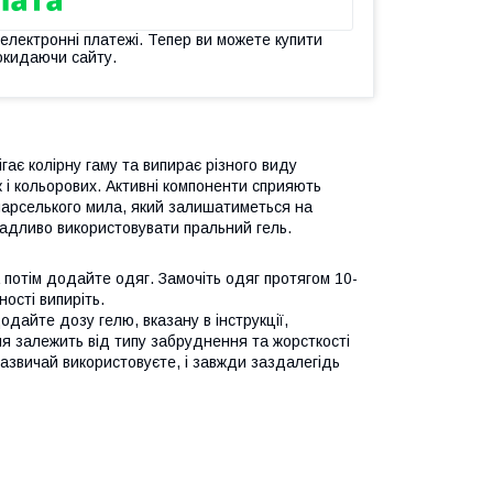
 електронні платежі. Тепер ви можете купити
окидаючи сайту.
гає колірну гаму та випирає різного виду
к і кольорових. Активні компоненти сприяють
марселького мила, який залишатиметься на
адливо використовувати пральний гель.
а потім додайте одяг. Замочіть одяг протягом 10-
ності випиріть.
одайте дозу гелю, вказану в інструкції,
ня залежить від типу забруднення та жорсткості
зазвичай використовуєте, і завжди заздалегідь