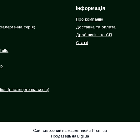
Інформація
Про компанію
іпоалергенна серія)
Доставка та оплата
Дробшипінг та СП
Статті
Tutto
to
ion (гіпоалергенна серія)
Сайт створений на маркетплейсі
Prom.ua
Продавець на Bigl.ua