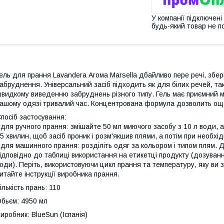
У компанії підключені
будь-який товар не п
ель для прання Lavandera Аrома Marsella дбайливо пере речі, збері
абруднення. Універсальний засіб підходить як для білих речей, та
видкому виведенню забруднень різного типу. Гель має приємний 
ашому одязі тривалий час. Концентрована формула дозволить ощ
посіб застосування:
 для ручного прання: змішайте 50 мл миючого засобу з 10 л води, 
5 хвилин, щоб засіб проник і розм'якшив плями, а потім при необхід
 для машинного прання: розділіть одяг за кольором і типом плям. Д
ідповідно до таблиці використання на етикетці продукту (дозуван
оди). Періть, використовуючи цикл прання та температуру, яку ви 
итайте інструкції виробника прання.
ількість прань: 110
бьєм: 4950 мл
иробник: BlueSun (Іспанія)