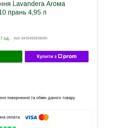
ння Lavandera Аrома
10 прань 4,95 л
37 од.
Код:
8435495839095
Купити з
ено повернення та обмін даного товару