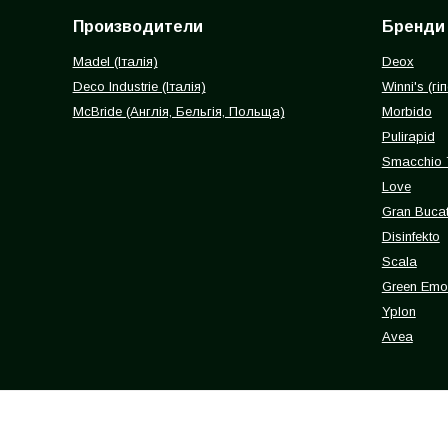
Производители
Бренди
Madel (Італія)
Deox
Deco Industrie (Італія)
Winni's (г
McBride (Англія, Бельгія, Польща)
Morbido
Pulirapid
Smacchio 
Love
Gran Buca
Disinfekto
Scala
Green Emot
Yplon
Avea