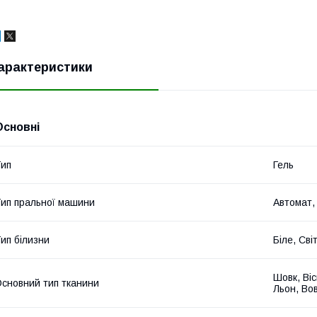
арактеристики
Основні
ип
Гель
ип пральної машини
Автомат,
ип білизни
Біле, Св
Шовк, Віс
сновний тип тканини
Льон, Во