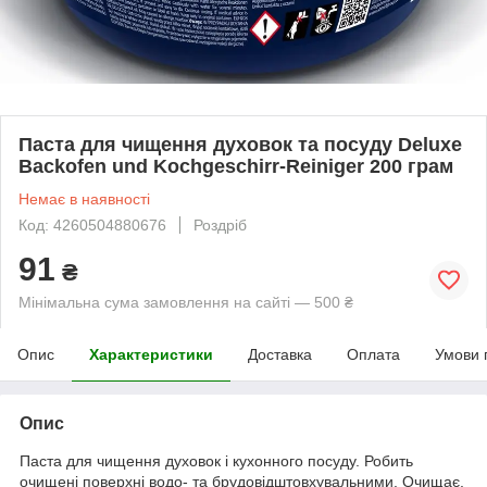
Паста для чищення духовок та посуду Deluxe
Backofen und Kochgeschirr-Reiniger 200 грам
Немає в наявності
Код: 4260504880676
Роздріб
91
₴
Мінімальна сума замовлення на сайті — 500 ₴
Опис
Характеристики
Доставка
Оплата
Умови 
Опис
Паста для чищення духовок і кухонного посуду. Робить
очищені поверхні водо- та брудовідштовхувальними. Очищає,