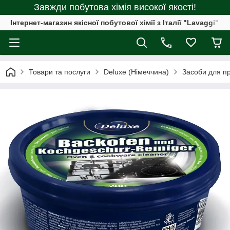
Завжди побутова хімія високої якості!
Інтернет-магазин якісної побутової хімії з Італії "Lavaggi"
Товари та послуги
Deluxe (Німеччина)
Засоби для п