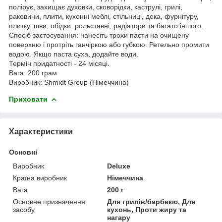
полірує, захищає духовки, сковорідки, каструлі, грилі,
раковини, плити, кухонні меблі, стільниці, дека, фурнітуру,
плитку, шви, обідки, рольставні, радіатори та багато іншого.
Спосіб застосування: нанесіть трохи пасти на очищену
поверхню і протріть ганчіркою або губкою. Ретельно промити
водою. Якщо паста суха, додайте води.
Термін придатності - 24 місяці.
Вага: 200 грам
Виробник: Shmidt Group (Німеччина)
Приховати
Характеристики
Основні
Виробник
Deluxe
Країна виробник
Німеччина
Вага
200 г
Основне призначення
Для грилів/барбекю, Для
засобу
кухонь, Проти жиру та
нагару