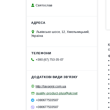
Святослав
Львівське шосе, 12, Хмельницький,
Україна
К
с
Ф
+380 (67) 753-35-07
•
•
•
•
•
•
http://lavaggi.com.ua
•
quality-product-plus@ukr.net
•
•
+380677533507
•
+380677533507
•