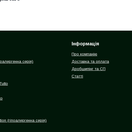
Інформація
Про компанію
іпоалергенна серія)
Доставка та оплата
Дробшипінг та СП
Статті
Tutto
to
ion (гіпоалергенна серія)