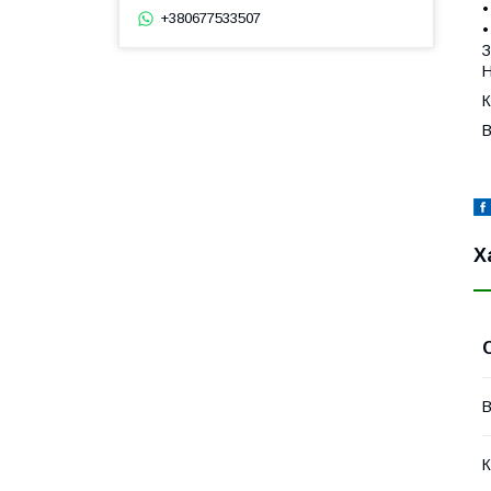
•
+380677533507
•
З
Н
К
В
Х
В
К