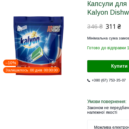
Капсули для
Kalyon Dishw
311 ₴
346 ₴
Мінімальна сума замов
Готово до відправки 1
–10%
Купити
Залишилось
0
0
днів
0
0
0
0
0
0
+380 (67) 753-35-07
Законом не передбач
належної якості