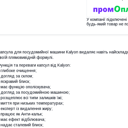
У компанії підключені
будь-який товар не п
апсула для посудомийної машини Kalyon видаляє навіть найскладн
воїй плямовивідній формулі.
ункція та переваги капсул від Kalyon:
 глибоке очищення;
 догляд за склом;
 яскравий блиск;
 має функцію ополіскувача;
 догляд за посудомийною машиною;
 розщеплює всі типи залишків їжі;
 миття при низьких температурах;
 експерт із видалення жиру;
 працює як Анти-кальк;
 має ефект відбілювача;
 надає сталевий блиск;