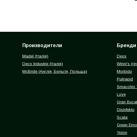
Производители
Бренди
Madel (Італія)
Deox
Deco Industrie (Італія)
Winni's (г
McBride (Англія, Бельгія, Польща)
Morbido
Pulirapid
Smacchio 
Love
Gran Buca
Disinfekto
Scala
Green Emot
Yplon