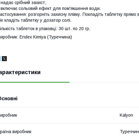
 надає срібний захист;
 включає сольовий ефект для пом'якшення води.
астосування: розгорніть захисну плівку. Покладіть таблетку прям
е кладіть таблетку у дозатор солі.
ількість таблеток в упаковці: 30 шт. по 20 гр.
иробник: Endex Kimiya (Туреччина)
арактеристики
Основні
иробник
Kalyon
раїна виробник
Туреччи