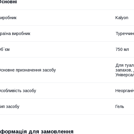
Основні
иробник
Kalyon
раїна виробник
Туреччи
б`єм
750 мл
Для туал
сновне призначення засобу
запахов, 
Універса
собливість засобу
Неоргані
ип засобу
Гель
нформація для замовлення