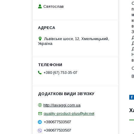
О
Святослав
п
м
к
в
З
Д
Львівське шосе, 12, Хмельницький,
Д
Україна
Д
Н
в
О
+380 (67) 753-35-07
В
http://lavaggi.com.ua
Х
quality-product-plus@ukr.net
+380677533507
+380677533507