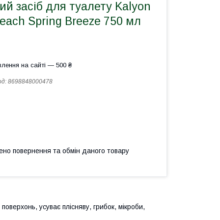
й засіб для туалету Kalyon
leach Spring Breeze 750 мл
лення на сайті — 500 ₴
од:
8698848000478
ено повернення та обмін даного товару
оверхонь, усуває плісняву, грибок, мікроби,