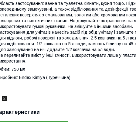
бласть застосування: ванна та туалетна кімнати, кухня тощо. Під
опередньому замочуванні, а також відбілювання та дезінфекції тв
еталевих поверхнях з емальованим, золотим або хромованим покри
ольорових та синтетичних тканин. Не допускайте потрапляння на м
икористовувати гумові рукавички. Не змішуйте з іншими засобами.
астосування для унітазів нанесіть засіб під обід унітазу і залиште
ля підлоги, робочі поверхні та холодильник: 2,5 ковпачка на 5 л 
ля відбілювання: 1/2 ковпачка на 5 л води, замочіть білизну на 45
ля замочування на ніч додайте 1/2 ковпачка на 5л води.
е переливайте вміст у інші ємності. Використовувати лише у пласти
икористання.
б'єм: 750 мл
иробник: Endex Kimiya (Туреччина)
арактеристики