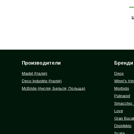
Ц
Производители
Бренди
Madel (Італія)
Deox
Deco Industrie (Італія)
Winni's (г
McBride (Англія, Бельгія, Польща)
Morbido
Pulirapid
Smacchio 
Love
Gran Buca
Disinfekto
Scala