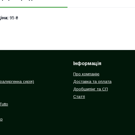
іна:
95 ₴
Інформація
Про компанію
іпоалергенна серія)
Доставка та оплата
Дробшипінг та СП
Статті
Tutto
to