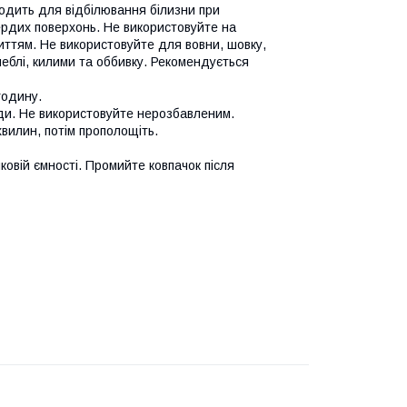
ходить для відбілювання білизни при
ердих поверхонь. Не використовуйте на
ттям. Не використовуйте для вовни, шовку,
еблі, килими та оббивку. Рекомендується
 годину.
води. Не використовуйте нерозбавленим.
 хвилин, потім прополощіть.
ковій ємності. Промийте ковпачок після