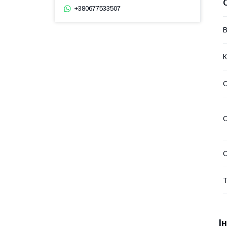
+380677533507
В
К
О
О
О
Т
І