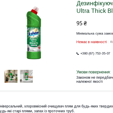
Дезинфікуючи
Ultra Thick B
95 ₴
Мінімальна сума замов
Немає в наявності
К
+380 (67) 753-35-07
Законом не передбач
належної якості
ніверсальний, хлоровмісний очищувач плям для будь-яких твердих п
удь-які старі плями, запах із проточних труб.