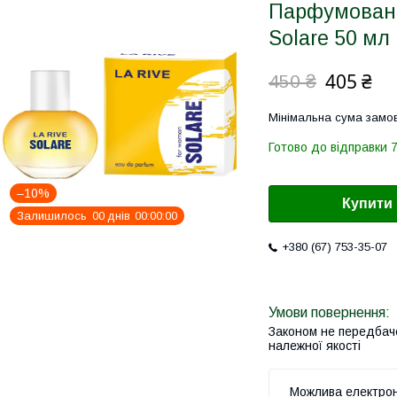
Парфумована
Solare 50 мл
405 ₴
450 ₴
Мінімальна сума замов
Готово до відправки 
–10%
Купити
Залишилось
0
0
днів
0
0
0
0
0
0
+380 (67) 753-35-07
Законом не передбач
належної якості