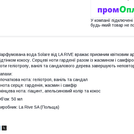
У компанії підключені
будь-який товар не п
арфумована вода Solare від LA RIVE вражає приємним квітковим а
ідтінком кокосу. Серцеві ноти гарденії разом із жасмином і самфі
оти геліотропу, ванілі та сандалового дерева завершують неповто
апахи:
 початкова нота: геліотроп, ваніль та сандал
 нота серця: гарденія, жасмин і самфір
 кінцева нота: гіацинт, апельсиновий колір та кокос
б'єм: 50 мл
иробник: La Rive SA (Польща)