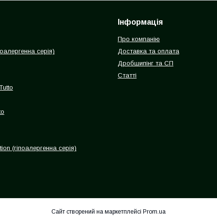
Інформація
Про компанію
іпоалергенна серія)
Доставка та оплата
Дробшипінг та СП
Статті
Tutto
to
ion (гіпоалергенна серія)
Сайт створений на маркетплейсі
Prom.ua