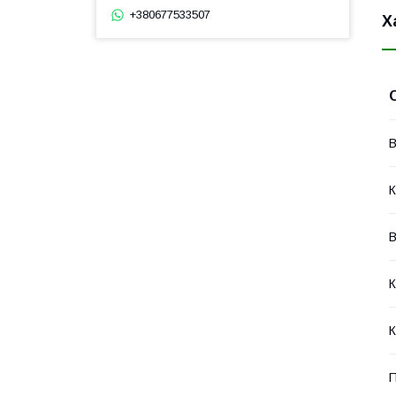
+380677533507
Х
В
К
В
К
К
П