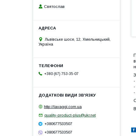
Святослав
Львівське шосе, 12, Хмельницький,
Україна
П
в
н
+380 (67) 753-35-07
З
-
-
-
О
http://lavaggi.com.ua
В
quality-product-plus@ukr.net
+380677533507
+380677533507