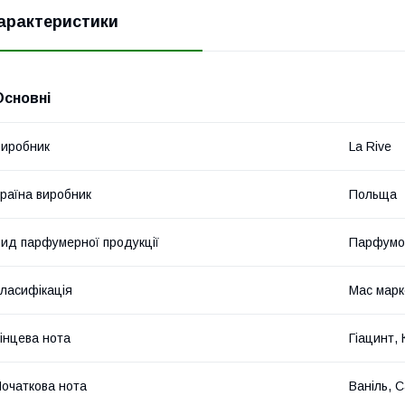
арактеристики
Основні
иробник
La Rive
раїна виробник
Польща
ид парфумерної продукції
Парфумо
ласифікація
Мас марк
інцева нота
Гіацинт, 
очаткова нота
Ваніль, 