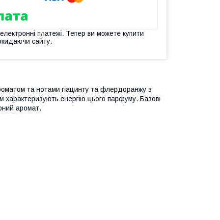
 електронні платежі. Тепер ви можете купити
окидаючи сайту.
роматом та нотами гіацинту та флердоранжу з
ром характеризують енергію цього парфуму. Базові
рний аромат.