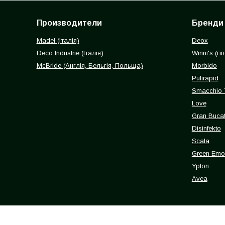
Производители
Бренди
Madel (Італія)
Deox
Deco Industrie (Італія)
Winni's (г
McBride (Англія, Бельгія, Польща)
Morbido
Pulirapid
Smacchio 
Love
Gran Buca
Disinfekto
Scala
Green Emot
Yplon
Avea