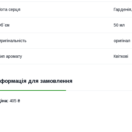
ота серця
Гарденія
б`єм
50 мл
ригінальність
оригінал
ип аромату
Квіткові
нформація для замовлення
іна:
405 ₴