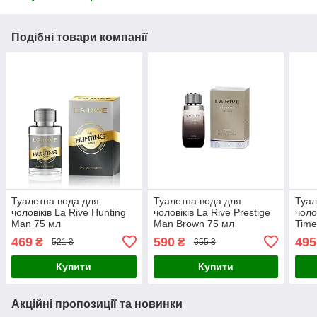
Подібні товари компанії
Туалетна вода для
Туалетна вода для
Туал
чоловіків La Rive Hunting
чоловіків La Rive Prestige
чоло
Man 75 мл
Man Brown 75 мл
Time
469
590
495
₴
₴
521 ₴
655 ₴
Купити
Купити
Акційні пропозиції та новинки