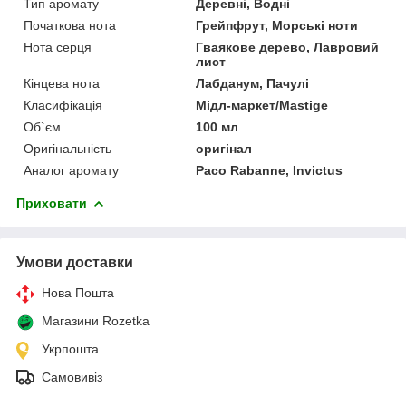
Тип аромату
Деревні, Водні
Початкова нота
Грейпфрут, Морські ноти
Нота серця
Гваякове дерево, Лавровий
лист
Кінцева нота
Лабданум, Пачулі
Класифікація
Мідл-маркет/Mastige
Об`єм
100 мл
Оригінальність
оригінал
Аналог аромату
Paco Rabanne, Invictus
Приховати
Умови доставки
Нова Пошта
Магазини Rozetka
Укрпошта
Самовивіз