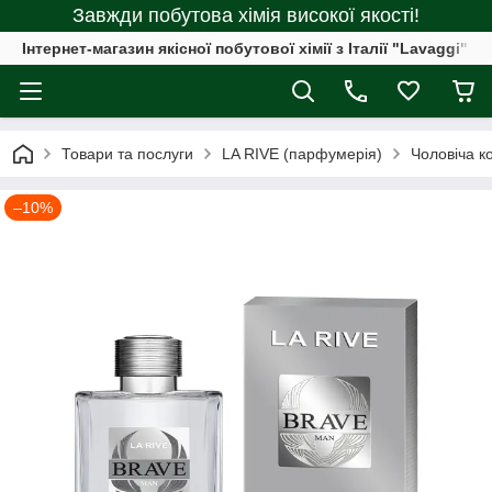
Завжди побутова хімія високої якості!
Інтернет-магазин якісної побутової хімії з Італії "Lavaggi"
Товари та послуги
LA RIVE (парфумерія)
Чоловіча к
–10%