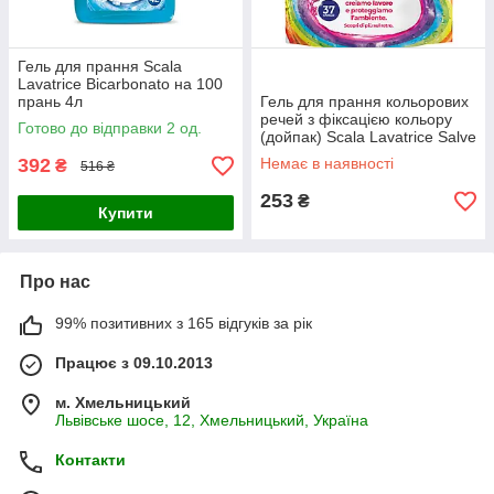
Гель для прання Scala
Lavatrice Bicarbonato на 100
прань 4л
Гель для прання кольорових
речей з фіксацією кольору
Готово до відправки 2 од.
(дойпак) Scala Lavatrice Salve
Colore на 37 прань1500 мл
392
Немає в наявності
₴
516 ₴
253
₴
Купити
Про нас
99% позитивних з 165 відгуків за рік
Працює з 09.10.2013
м. Хмельницький
Львівське шосе, 12, Хмельницький, Україна
Контакти