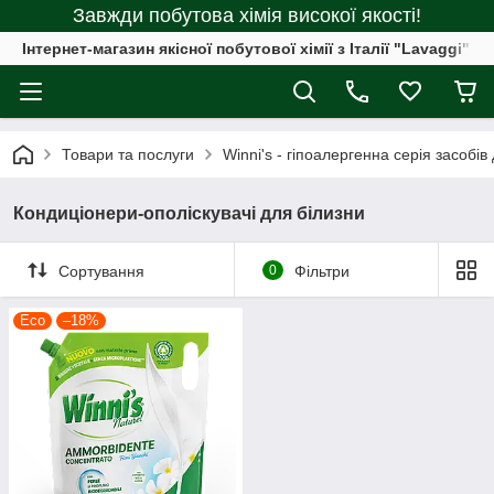
Завжди побутова хімія високої якості!
Інтернет-магазин якісної побутової хімії з Італії "Lavaggi"
Товари та послуги
Winni's - гіпоалергенна серія засобі
Кондиціонери-ополіскувачі для білизни
Сортування
0
Фільтри
Еcо
–18%