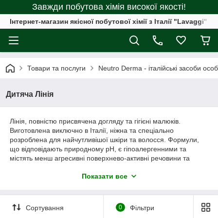
Завжди побутова хімія високої якості!
Інтернет-магазин якісної побутової хімії з Італії "Lavaggi"
Товари та послуги
Neutro Derma - італійські засоби особи
Дитяча Лінія
Лінія, повністю присвячена догляду та гігієні малюків.
Виготовлена ​​виключно в Італії, ніжна та спеціально
розроблена для найчутливішої шкіри та волосся. Формули,
що відповідають природному pH, є гіпоалергенними та
містять менш агресивні поверхнево-активні речовини та
перевірені активні інгредієнти. Високоякісна продукція
Показати все
зручного розміру.
Сортування
0
Фільтри