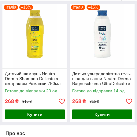
Італія
–15%
Італія
–15%
Дитячий шампунь Neutro
Дитяча ультраделікатна гель-
Derma Shampoo Delicato з
піна для ванни Neutro Derma
екстрактом Ромашки 750мл
Bagnoschiuma UltraDelicato з
вівсяним молоком 750мл
Готово до відправки 20 од.
Готово до відправки 14 од.
268
268
₴
₴
315 ₴
315 ₴
Купити
Купити
Про нас