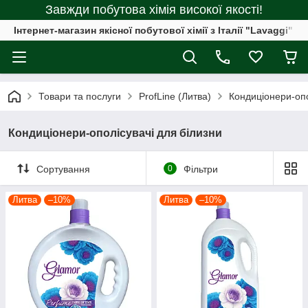
Завжди побутова хімія високої якості!
Інтернет-магазин якісної побутової хімії з Італії "Lavaggi"
Товари та послуги
ProfLine (Литва)
Кондиціонери-опо
Кондиціонери-ополісувачі для білизни
Сортування
0
Фільтри
Литва
–10%
Литва
–10%