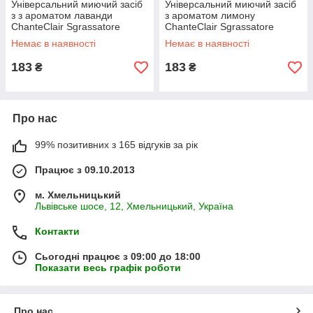
Універсальний миючий засіб
Універсальний миючий засіб
з з ароматом лаванди
з ароматом лимону
ChanteClair Sgrassatore
ChanteClair Sgrassatore
Universale Lavanda з
Universale Limone з
Немає в наявності
Немає в наявності
розпилювачем 600 мл
розпилювачем 600 мл
183
183
₴
₴
Про нас
99% позитивних з 165 відгуків за рік
Працює з 09.10.2013
м. Хмельницький
Львівське шосе, 12, Хмельницький, Україна
Контакти
Сьогодні працює з 09:00 до 18:00
Показати весь графік роботи
Про нас