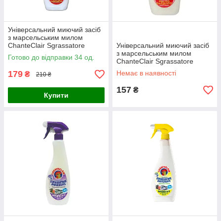
Універсальний миючий засіб
з марсельським милом
ChanteClair Sgrassatore
Універсальний миючий засіб
Universale Marsiglia з
з марсельським милом
Готово до відправки 34 од.
розпилювачем 600 мл
ChanteClair Sgrassatore
Universale Marsiglia (запаска)
179
Немає в наявності
₴
210 ₴
600 мл
157
₴
Купити