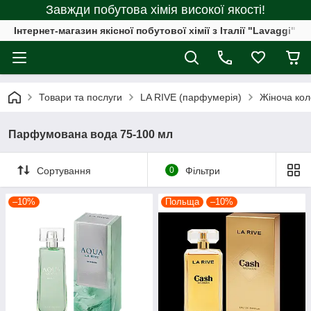
Завжди побутова хімія високої якості!
Інтернет-магазин якісної побутової хімії з Італії "Lavaggi"
Товари та послуги
LA RIVE (парфумерія)
Жіноча кол
Парфумована вода 75-100 мл
Сортування
0
Фільтри
–10%
Польща
–10%