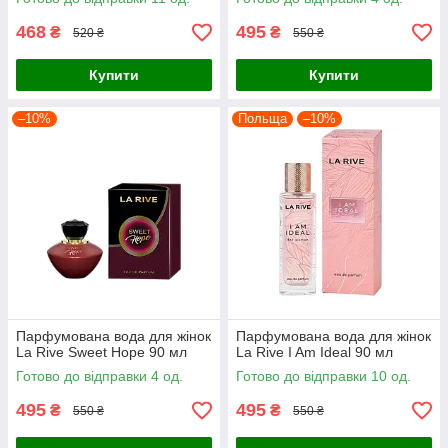
468
495
₴
₴
520 ₴
550 ₴
Купити
Купити
–10%
Польща
–10%
Парфумована вода для жінок
Парфумована вода для жінок
La Rive Sweet Hope 90 мл
La Rive I Am Ideal 90 мл
Готово до відправки 4 од.
Готово до відправки 10 од.
495
495
₴
₴
550 ₴
550 ₴