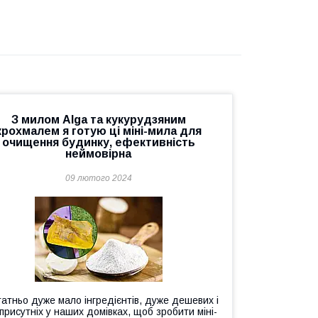
З милом Alga та кукурудзяним
крохмалем я готую ці міні-мила для
очищення будинку, ефективність
неймовірна
09 лютого 2024
атньо дуже мало інгредієнтів, дуже дешевих і
присутніх у наших домівках, щоб зробити міні-