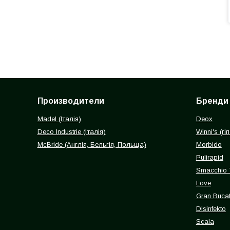
Производители
Бренди
Madel (Італія)
Deox
Deco Industrie (Італія)
Winni's (г
McBride (Англія, Бельгія, Польща)
Morbido
Pulirapid
Smacchio 
Love
Gran Buca
Disinfekto
Scala