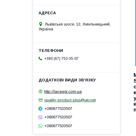
Львівське шосе, 12, Хмельницький,
Україна
+380 (67) 753-35-07
http://lavaggi.com.ua
quality-product-plus@ukr.net
+380677533507
+380677533507
+380677533507