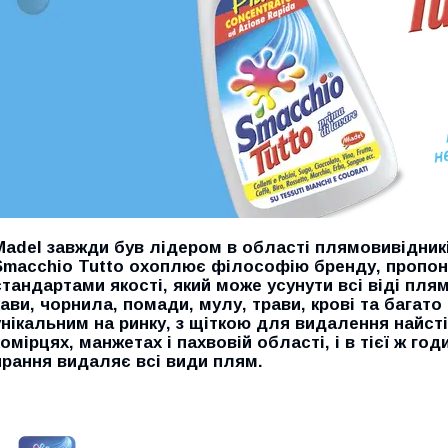
Madel
завжди був лідером в області плямовивідник
Smacchio Tutto
охоплює філософію бренду, пропон
стандартами якості, який може усунути всі віді плям
кави, чорнила, помади, мулу, трави, крові та багато
унікальним на ринку, з щіткою для видалення найсті
комірцях, манжетах і пахвовій області, і в тієї ж год
прання видаляє всі види плям.