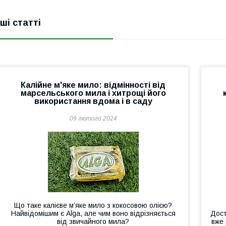
нші статті
Калійне м'яке мило: відмінності від
марсельського мила і хитрощі його
використання вдома і в саду
09 лютого 2024
Що таке калієве м’яке мило з кокосовою олією?
Найвідомішим є Alga, але чим воно відрізняється
Дост
від звичайного мила?
вже 