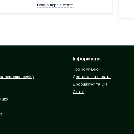
Повна версія статті
Інформація
Про компанію
іпоалергенна серія)
Доставка та оплата
Дробшипінг та СП
Статті
Tutto
to