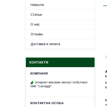
Новости
Статьи
О нас
Отзывы
Доставка и оплата
2
КОНТАКТИ
M
Інтернет-магазин якісної побутової
І
хімії "Lavaggi"
п
М
«