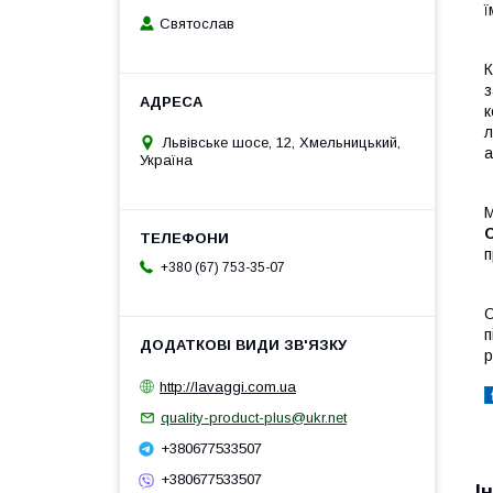
ї
Святослав
К
з
к
л
Львівське шосе, 12, Хмельницький,
а
Україна
M
п
+380 (67) 753-35-07
О
п
р
http://lavaggi.com.ua
quality-product-plus@ukr.net
+380677533507
+380677533507
І