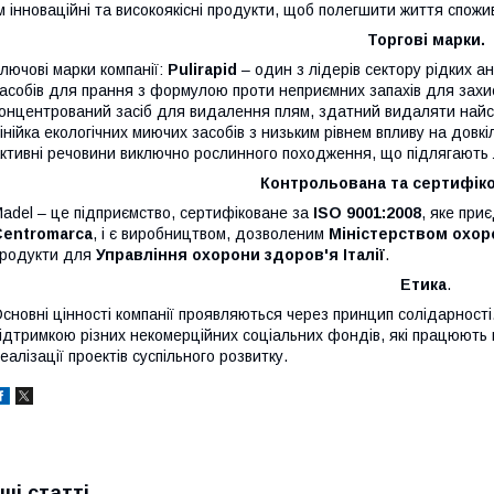
м інноваційні та високоякісні продукти, щоб полегшити життя спожи
Торгові марки.
лючові марки компанії:
Pulirapid
– один з лідерів сектору рідких а
асобів для прання з формулою проти неприємних запахів для захи
онцентрований засіб для видалення плям, здатний видаляти найст
інійка екологічних миючих засобів з низьким рівнем впливу на довкі
ктивні речовини виключно рослинного походження, що підлягають
Контрольована та сертифіко
adel – це підприємство, сертифіковане за
ISO
9001:2008
, яке при
Centromarca
, і є виробництвом, дозволеним
Міністерством охоро
родукти для
Управління охорони здоров'я Італії
.
Етика
.
сновні цінності компанії проявляються через принцип солідарності
ідтримкою різних некомерційних соціальних фондів, які працюють 
еалізації проектів суспільного розвитку.
нші статті