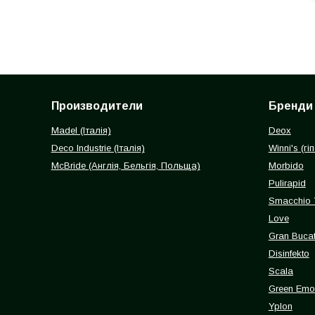
Производители
Бренди
Madel (Італія)
Deox
Deco Industrie (Італія)
Winni's (г
McBride (Англія, Бельгія, Польща)
Morbido
Pulirapid
Smacchio 
Love
Gran Buca
Disinfekto
Scala
Green Emot
Yplon