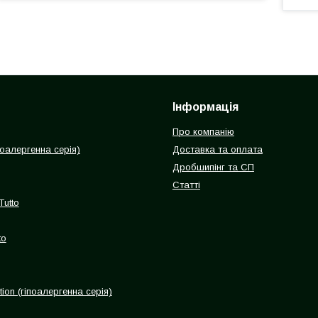
Інформація
Про компанію
іпоалергенна серія)
Доставка та оплата
Дробшипінг та СП
Статті
Tutto
to
ion (гіпоалергенна серія)