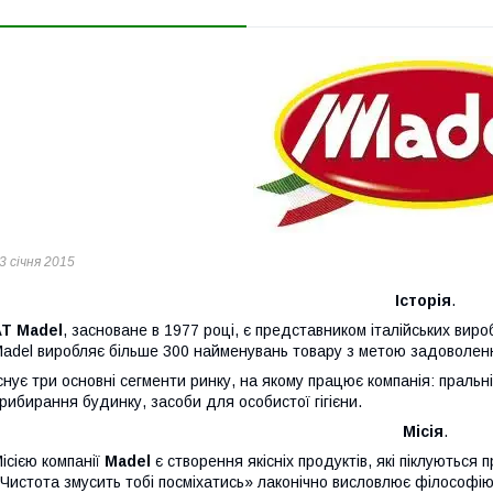
3 січня 2015
Історія
.
АТ Madel
, засноване в 1977 році, є представником італійських вироб
adel виробляє більше 300 найменувань товару з метою задоволення
снує три основні сегменти ринку, на якому працює компанія: праль
рибирання будинку, засоби для особистої гігієни.
Місія
.
ісією компанії
Madel
є створення якісніх продуктів, які піклуються
Чистота змусить тобі посміхатись» лаконічно висловлює філософію