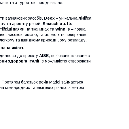
вачів та з турботою про довкілля.
нти вапнякових засобів,
Deox
– унікальна лінійка
сту та аромату речей,
Smacchiotutto
–
ійкіші плями на тканинах та
Winni
’
s
– повна
лля, високою якістю, та які містять поверхнево-
 легкому та швидкому природньому розкладу.
вана якість
.
єдналося до проекту
AISE
, пов'язаність язане з
ни здоров'я Італії
, з можливістю створювати
. Протягом багатьох років Madel займається
на міжнародних та місцевих рівнях, з метою