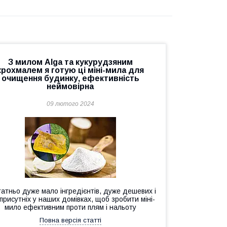
З милом Alga та кукурудзяним
крохмалем я готую ці міні-мила для
очищення будинку, ефективність
неймовірна
09 лютого 2024
атньо дуже мало інгредієнтів, дуже дешевих і
присутніх у наших домівках, щоб зробити міні-
мило ефективним проти плям і нальоту
Повна версія статті