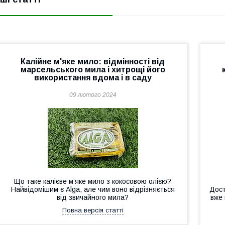
Калійне м'яке мило: відмінності від
марсельського мила і хитрощі його
використання вдома і в саду
09 лютого 2024
Що таке калієве м’яке мило з кокосовою олією?
Найвідомішим є Alga, але чим воно відрізняється
Дост
від звичайного мила?
вже 
Повна версія статті